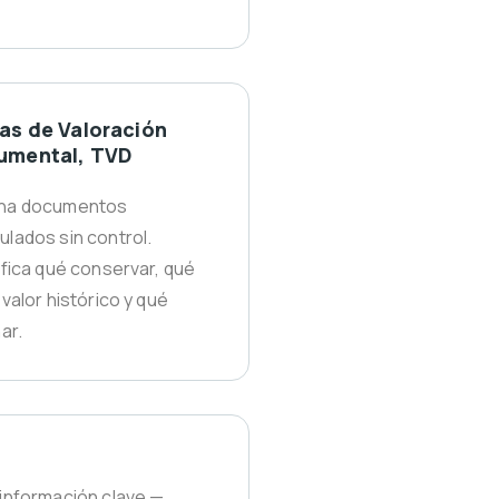
as de Valoración
umental, TVD
na documentos
lados sin control.
ifica qué conservar, qué
 valor histórico y qué
ar.
información clave —