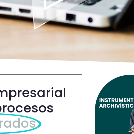
mpresarial
procesos
rados.