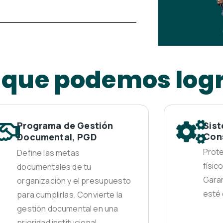
 que podemos log
Programa de Gestión
Sis
Con
Documental, PGD
Prot
Define las metas
físic
documentales de tu
Garan
organización y el presupuesto
esté 
para cumplirlas. Convierte la
gestión documental en una
prioridad institucional.