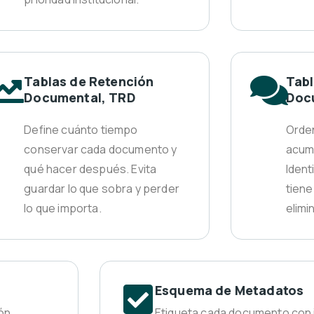
Tablas de Retención
Tabl
Documental, TRD
Doc
Define cuánto tiempo
Orde
conservar cada documento y
acumu
qué hacer después. Evita
Ident
guardar lo que sobra y perder
tiene
lo que importa.
elimin
Esquema de Metadatos
ón
Etiqueta cada documento con 