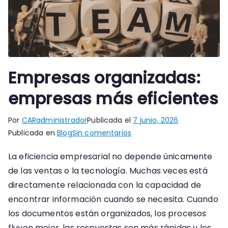
Empresas organizadas:
empresas más eficientes
Por
CARadministrador
Publicada el
7 junio, 2026
en
Publicada en
Blog
Sin comentarios
Empresas
La eficiencia empresarial no depende únicamente
organizadas:
de las ventas o la tecnología. Muchas veces está
empresas
más
directamente relacionada con la capacidad de
eficientes
encontrar información cuando se necesita. Cuando
los documentos están organizados, los procesos
fluyen mejor, las respuestas son más rápidas y los