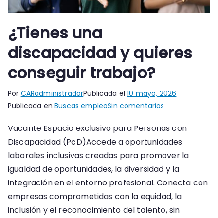
¿Tienes una
discapacidad y quieres
conseguir trabajo?
Por
CARadministrador
Publicada el
10 mayo, 2026
en
Publicada en
Buscas empleo
Sin comentarios
¿Tienes
Vacante Espacio exclusivo para Personas con
una
Discapacidad (PcD)Accede a oportunidades
discapacidad
y
laborales inclusivas creadas para promover la
quieres
igualdad de oportunidades, la diversidad y la
conseguir
integración en el entorno profesional. Conecta con
trabajo?
empresas comprometidas con la equidad, la
inclusión y el reconocimiento del talento, sin