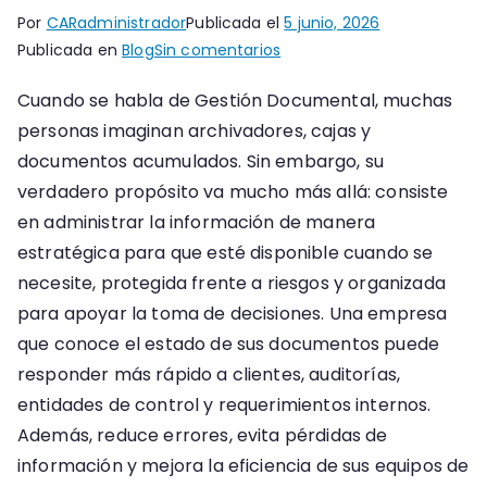
Por
CARadministrador
Publicada el
5 junio, 2026
en
Publicada en
Blog
Sin comentarios
La
Cuando se habla de Gestión Documental, muchas
Gestión
personas imaginan archivadores, cajas y
Documental
no
documentos acumulados. Sin embargo, su
es
verdadero propósito va mucho más allá: consiste
solo
en administrar la información de manera
guardar
estratégica para que esté disponible cuando se
documentos
necesite, protegida frente a riesgos y organizada
para apoyar la toma de decisiones. Una empresa
que conoce el estado de sus documentos puede
responder más rápido a clientes, auditorías,
entidades de control y requerimientos internos.
Además, reduce errores, evita pérdidas de
información y mejora la eficiencia de sus equipos de