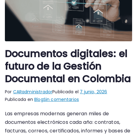
Documentos digitales: el
futuro de la Gestión
Documental en Colombia
Por
CARadministrador
Publicada el
7 junio, 2026
en
Publicada en
Blog
Sin comentarios
Documentos
Las empresas modernas generan miles de
digitales:
documentos electrónicos cada año: contratos,
el
futuro
facturas, correos, certificados, informes y bases de