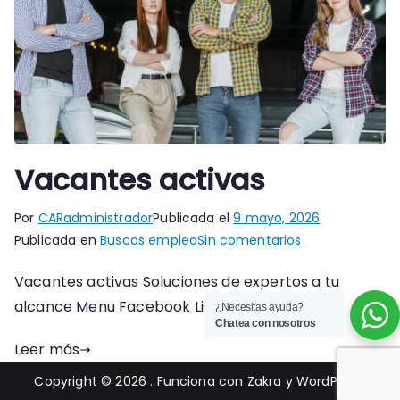
Vacantes activas
Por
CARadministrador
Publicada el
9 mayo, 2026
en
Publicada en
Buscas empleo
Sin comentarios
Vacantes
Vacantes activas Soluciones de expertos a tu
activas
alcance Menu Facebook Linkedin Instagram
¿Necesitas ayuda?
Chatea con nosotros
Leer más
Copyright © 2026
. Funciona con
Zakra
y
WordPress
.