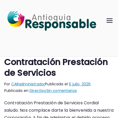
Saltar
al
contenido
Contratación Prestación
de Servicios
Por
CARadministrador
Publicada el
6 julio, 2026
en
Publicada en
Directivo
Sin comentarios
Contratación
Contratación Prestación de Servicios Cordial
Prestación
saludo. Nos complace darte la bienvenida a nuestra
de
Servicios
Corporación. A fin de adelantar el debido proceso