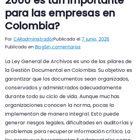
2000 es tan importante
para las empresas en
Colombia?
Por
CARadministrador
Publicada el
7 junio, 2026
en
Publicada en
Blog
Sin comentarios
¿Por
La Ley General de Archivos es uno de los pilares de
qué
la Gestión Documental en Colombia. Su objetivo es
la
Ley
garantizar que los documentos sean organizados,
594
conservados y administrados adecuadamente
de
durante todo su ciclo de vida. Aunque muchas
2000
organizaciones conocen la norma, pocas la
es
implementan de manera integral. Esto puede
tan
generar riesgos legales, dificultades en auditorías y
importante
problemas para recuperar información crítica. La
para